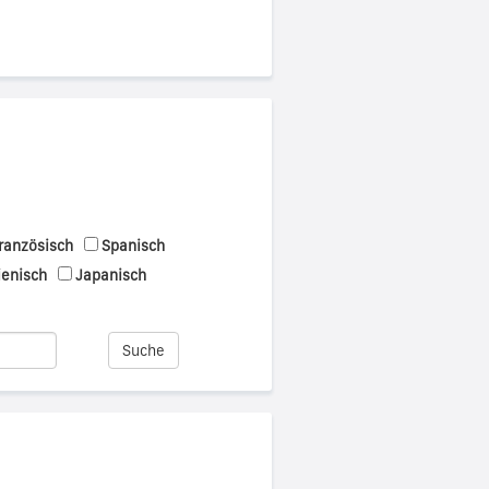
ranzösisch
Spanisch
ienisch
Japanisch
Suche