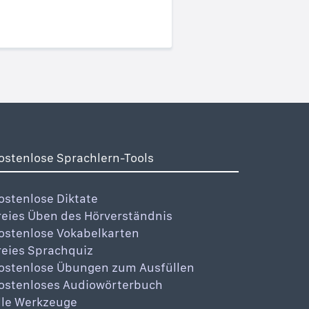
ostenlose Sprachlern-Tools
ostenlose Diktate
reies Üben des Hörverständnis
ostenlose Vokabelkarten
reies Sprachquiz
ostenlose Übungen zum Ausfüllen
ostenloses Audiowörterbuch
lle Werkzeuge