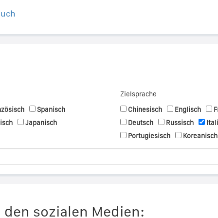
buch
Zielsprache
nzösisch
Spanisch
Chinesisch
Englisch
F
nisch
Japanisch
Deutsch
Russisch
Ital
Portugiesisch
Koreanisch
n den sozialen Medien: