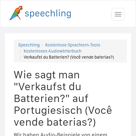
Toggle
navigati
Speechling
Kostenlose Sprachlern-Tools
Kostenloses Audiowörterbuch
Verkaufst du Batterien? (Você vende baterias?)
Wie sagt man
"Verkaufst du
Batterien?" auf
Portugiesisch (Você
vende baterias?)
Wir haben Audio-Beispiele von einem