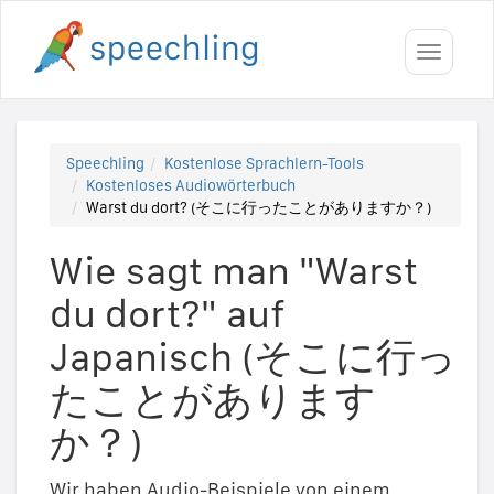
Toggle
navigati
Speechling
Kostenlose Sprachlern-Tools
Kostenloses Audiowörterbuch
Warst du dort? (そこに行ったことがありますか？)
Wie sagt man "Warst
du dort?" auf
Japanisch (そこに行っ
たことがあります
か？)
Wir haben Audio-Beispiele von einem