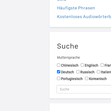
Häufigste Phrasen
Kostenloses Audiowörter
Suche
Muttersprache
Chinesisch
Englisch
Fra
Deutsch
Russisch
Italie
Portugiesisch
Koreanisch