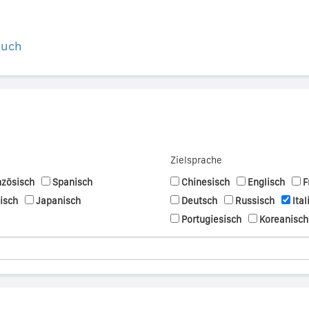
buch
Zielsprache
nzösisch
Spanisch
Chinesisch
Englisch
F
nisch
Japanisch
Deutsch
Russisch
Ital
Portugiesisch
Koreanisch