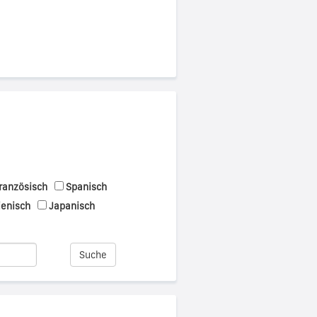
ranzösisch
Spanisch
ienisch
Japanisch
Suche