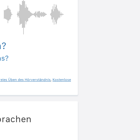
a?
as?
reies Üben des Hörverständnis
,
Kostenlose
Sprachen