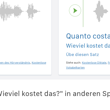
Quanto cost
Wieviel kostet d
Übe diesen Satz
ben des Hörverständnis
,
Kostenlose
Siehe auch:
Kostenlose Diktate
,
F
Vokabelkarten
ieviel kostet das?" in anderen 