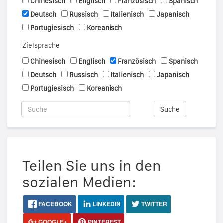
Chinesisch
Englisch
Französisch
Spanisch
Deutsch
Russisch
Italienisch
Japanisch
Portugiesisch
Koreanisch
Zielsprache
Chinesisch
Englisch
Französisch
Spanisch
Deutsch
Russisch
Italienisch
Japanisch
Portugiesisch
Koreanisch
Suche
Teilen Sie uns in den
sozialen Medien:
FACEBOOK
LINKEDIN
TWITTER
GOOGLE+
PINTEREST