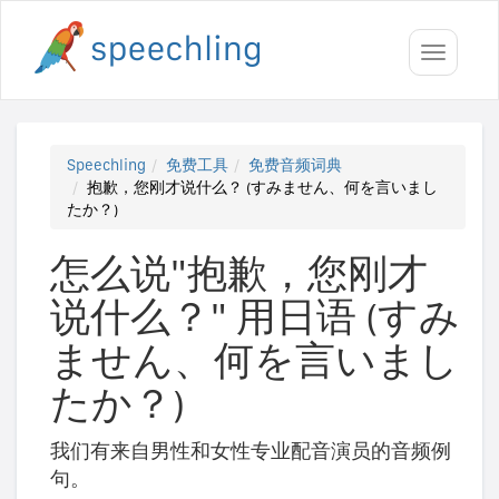
Toggle
navigati
Speechling
免费工具
免费音频词典
抱歉，您刚才说什么？ (すみません、何を言いまし
たか？)
怎么说"抱歉，您刚才
说什么？" 用日语 (すみ
ません、何を言いまし
たか？)
我们有来自男性和女性专业配音演员的音频例
句。