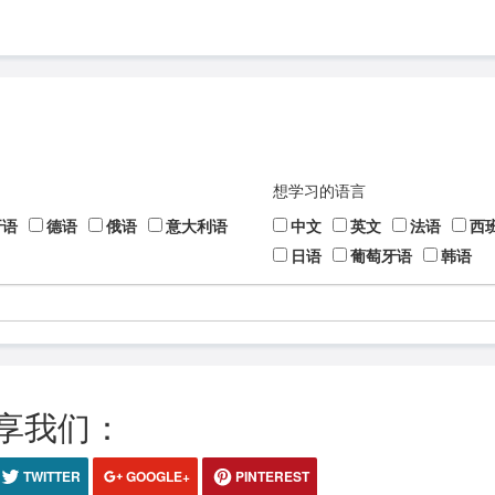
想学习的语言
牙语
德语
俄语
意大利语
中文
英文
法语
西
日语
葡萄牙语
韩语
享我们：
TWITTER
GOOGLE+
PINTEREST