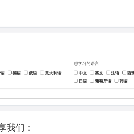
想学习的语言
牙语
德语
俄语
意大利语
中文
英文
法语
西
日语
葡萄牙语
韩语
享我们：