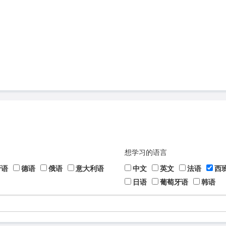
想学习的语言
牙语
德语
俄语
意大利语
中文
英文
法语
西
日语
葡萄牙语
韩语