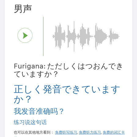
男声
Furigana: ただしくはつおんでき
ていますか？
正しく発音できています
か？
我发音准确吗？
练习说这句话
也可以在其他地方看到：
免费听写练习
,
免费听力练习
,
免费的词汇卡