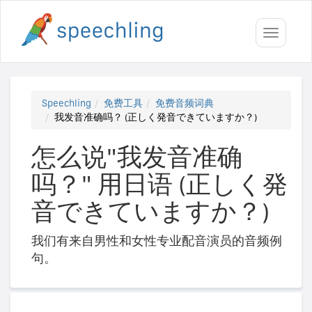
Toggle
navigati
Speechling
免费工具
免费音频词典
我发音准确吗？ (正しく発音できていますか？)
怎么说"我发音准确
吗？" 用日语 (正しく発
音できていますか？)
我们有来自男性和女性专业配音演员的音频例
句。