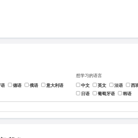
想学习的语言
牙语
德语
俄语
意大利语
中文
英文
法语
西
日语
葡萄牙语
韩语