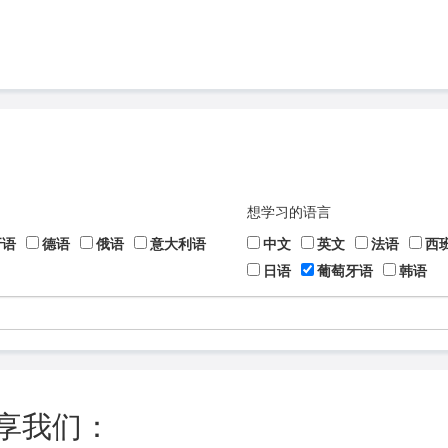
想学习的语言
牙语
德语
俄语
意大利语
中文
英文
法语
西
日语
葡萄牙语
韩语
享我们：