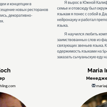
Я вырос в Южной Кали
деи и концепции в
семье и отовсюду был окруж
посещение новых ресторанов
языкам я понес с собой в Да
ись, декоративно-
нейронауку и работал преп
я.
языка.
Я научился любить комп
заимствованных слов из фа
связующих звеньев языка. Ко
одержимость языками на Spee
заказать сычуаньскую еду н
Koch
Maria I
ер
Менедже
hling.com
maria