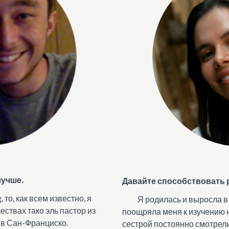
лучше.
Давайте способствовать 
 то, как всем известно, я
Я родилась и выросла в
ствах тако эль пастор из
поощряла меня к изучению н
 в Сан-Франциско.
сестрой постоянно смотрел