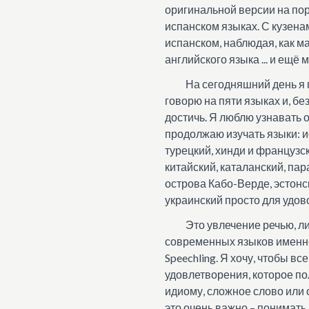
оригинальной версии на пор
испанском языках. С кузена
испанском, наблюдая, как м
английского языка ... и ещё 
На сегодняшний день я 
говорю на пяти языках и, б
достичь. Я люблю узнавать о
продолжаю изучать языки: и
турецкий, хинди и французск
китайский, каталанский, пар
острова Кабо-Верде, эстонск
украинский просто для удов
Это увлечение речью, л
современных языков именно 
Speechling. Я хочу, чтобы в
удовлетворения, которое по
идиому, сложное слово или
это очень важно – понимать