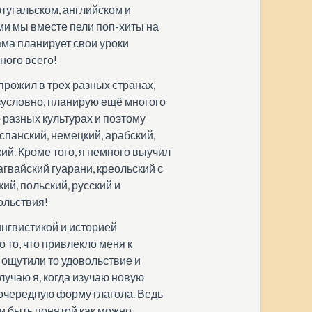
тугальском, английском и
ми мы вместе пели поп-хиты на
ама планирует свои уроки
много всего!
прожил в трех разных странах,
езусловно, планирую ещё многого
 разных культурах и поэтому
спанский, немецкий, арабский,
ий. Кроме того, я немного выучил
агвайский гуарани, креольский с
ий, польский, русский и
ольствия!
ингвистикой и историей
то, что привлекло меня к
се ощутили то удовольствие и
лучаю я, когда изучаю новую
 очередную форму глагола. Ведь
 и быть понятой как можно