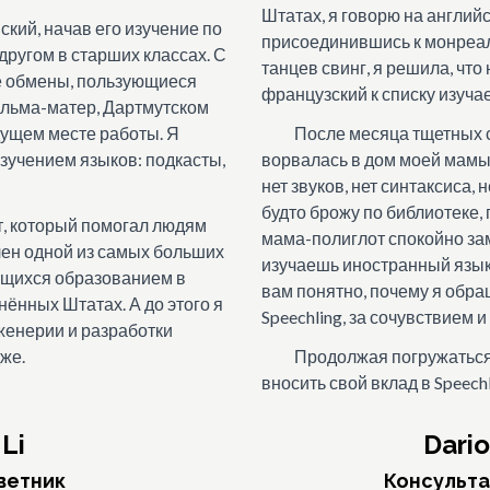
Штатах, я говорю на английс
ский, начав его изучение по
присоединившись к монреа
ругом в старших классах. С
танцев свинг, я решила, что
е обмены, пользующиеся
французский к списку изуча
альма-матер, Дартмутском
дущем месте работы. Я
После месяца тщетных 
зучением языков: подкасты,
ворвалась в дом моей мамы 
нет звуков, нет синтаксиса, 
будто брожу по библиотеке, 
йт, который помогал людям
мама-полиглот спокойно заме
плен одной из самых больших
изучаешь иностранный язык 
ющихся образованием в
вам понятно, почему я обра
ённых Штатах. А до этого я
Speechling, за сочувствием 
женерии и разработки
же.
Продолжая погружаться 
вносить свой вклад в Speech
 Li
Dari
ветник
Консульта