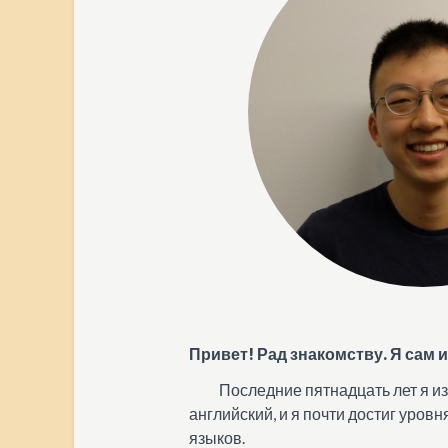
Привет! Рад знакомству. Я сам 
Последние пятнадцать лет я из
английский, и я почти достиг уровн
языков.