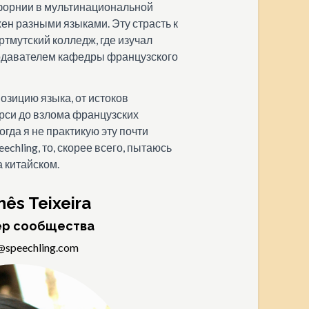
форнии в мультинациональной
ен разными языками. Эту страсть к
ртмутский колледж, где изучал
одавателем кафедры французского
озицию языка, от истоков
рси до взлома французских
гда я не практикую эту почти
chling, то, скорее всего, пытаюсь
а китайском.
nês Teixeira
р сообщества
@speechling.com