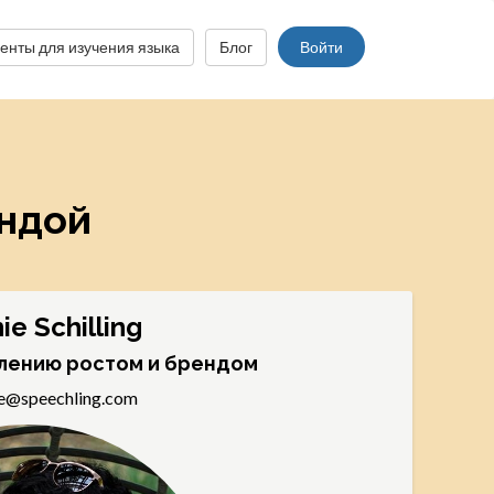
енты для изучения языка
Блог
Войти
андой
ie Schilling
лению ростом и брендом
ie@speechling.com