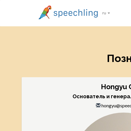
ru
Позн
Hongyu 
Основатель и генер
hongyu@speec