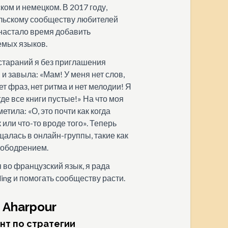
ком и немецком. В 2017 году,
льскому сообществу любителей
 настало время добавить
емых языков.
стараний я без приглашения
и завыла: «Мам! У меня нет слов,
нет фраз, нет ритма и нет мелодии! Я
где все книги пустые!» На что моя
тила: «О, это почти как когда
или что-то вроде того». Теперь
щалась в онлайн-группы, такие как
и ободрением.
во французский язык, я рада
ling и помогать сообществу расти.
o Aharpour
нт по стратегии