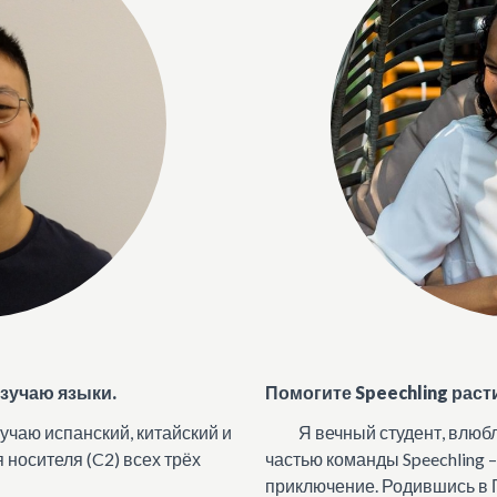
изучаю языки.
Помогите Speechling раст
учаю испанский, китайский и
Я вечный студент, влюб
я носителя (C2) всех трёх
частью команды Speechling 
приключение. Родившись в 