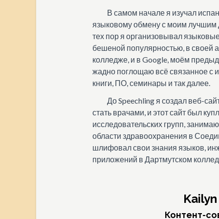
В самом начале я изучал испан
языковому обмену с моим лучшим д
тех пор я организовывал языковы
бешеной популярностью, в своей 
колледже, и в Google, моём преды
жадно поглощаю всё связанное с и
книги, ПО, семинары и так далее.
До Speechling я создал веб-са
стать врачами, и этот сайт был ку
исследовательских групп, занима
области здравоохранения в Соедин
шлифовал свои знания языков, ин
приложений в Дартмутском коллед
Kailyn
Контент-со