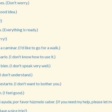
s. (Don't worry.)
ood idea.)
!)
. (Everything is ready.)
rry!)
a caminar. (I'd like to go for a walk.)
rlo. (I don't know how to use it.)
ien. (I don't speak very well.)
I don't understand.)
starte. (I don't want to bother you.)
 (I feel good.)
i ayuda, por favor házmelo saber. (If you need my help, please let 
ave a nice trip!)