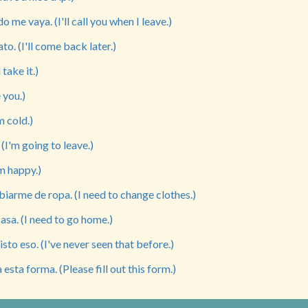
 me vaya. (I'll call you when I leave.)
to. (I'll come back later.)
l take it.)
 you.)
m cold.)
 (I'm going to leave.)
'm happy.)
iarme de ropa. (I need to change clothes.)
casa. (I need to go home.)
sto eso. (I've never seen that before.)
 esta forma. (Please fill out this form.)