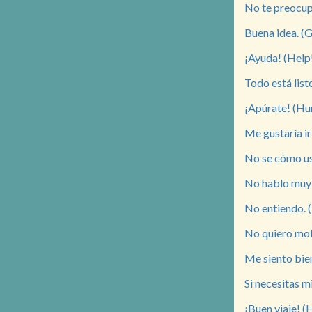
No te preocupe
Buena idea. (G
¡Ayuda! (Help
Todo está listo
¡Apúrate! (Hu
Me gustaría ir 
No se cómo usa
No hablo muy b
No entiendo. (
No quiero mole
Me siento bien.
Si necesitas m
¡Buen viaje! (H