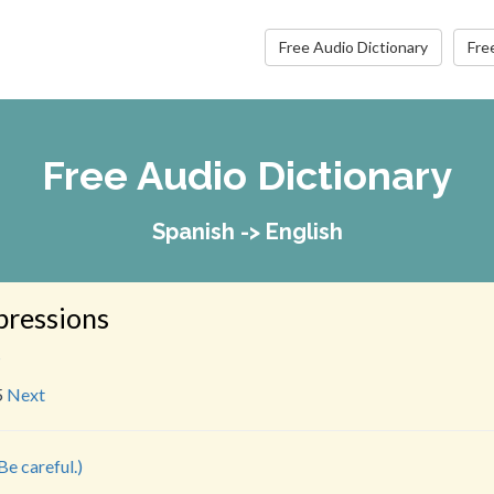
Free Audio Dictionary
Fre
Free Audio Dictionary
Spanish -> English
pressions
s
5
Next
Be careful.)