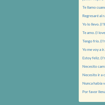
Te llamo cuando
Regresaré al ra
Yo lo llevo. (I'l
Te amo. (I love
Tengo frío. (I'
Yo me voy a ir.
Estoy feliz. (I
Necesito camb
Necesito ir a 
Nunca había vi
Por favor llena