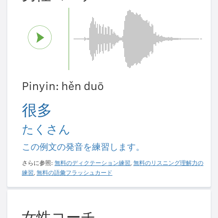
Pinyin: hěn duō
很多
たくさん
この例文の発音を練習します。
さらに参照:
無料のディクテーション練習
,
無料のリスニング理解力の
練習
,
無料の語彙フラッシュカード
女性コーチ