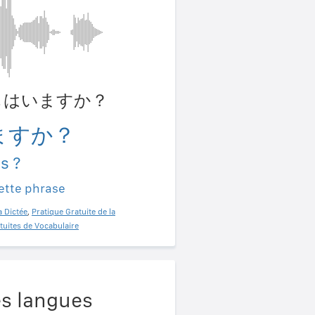
こどもはいますか？
ますか？
s ?
ette phrase
a Dictée
,
Pratique Gratuite de la
tuites de Vocabulaire
es langues