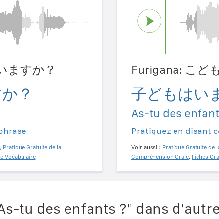
もはいますか？
Furigana: 
すか？
子どもはい
As-tu des enfant
 phrase
Pratiquez en disant c
,
Pratique Gratuite de la
Voir aussi :
Pratique Gratuite de l
de Vocabulaire
Compréhension Orale
,
Fiches Gra
s-tu des enfants ?" dans d'autr