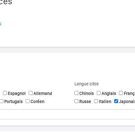
ces
s
Langue cible
Espagnol
Allemand
Chinois
Anglais
Franç
Portugais
Coréen
Russe
Italien
Japonai