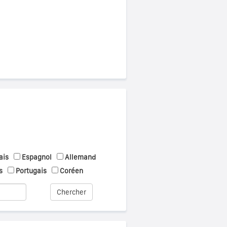
ais
Espagnol
Allemand
s
Portugais
Coréen
Chercher