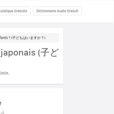
uistique Gratuits
Dictionnaire Audio Gratuit
 enfants ? (子どもはいますか？)
n japonais (子ど
inin.
e