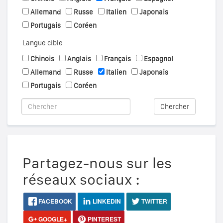
Allemand
Russe
Italien
Japonais
Portugais
Coréen
Langue cible
Chinois
Anglais
Français
Espagnol
Allemand
Russe
Italien
Japonais
Portugais
Coréen
Chercher
Partagez-nous sur les
réseaux sociaux :
FACEBOOK
LINKEDIN
TWITTER
GOOGLE+
PINTEREST