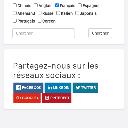
Chinois
Anglais
Français
Espagnol
Allemand
Russe
Italien
Japonais
Portugais
Coréen
Chercher
Partagez-nous sur les
réseaux sociaux :
FACEBOOK
LINKEDIN
TWITTER
GOOGLE+
PINTEREST