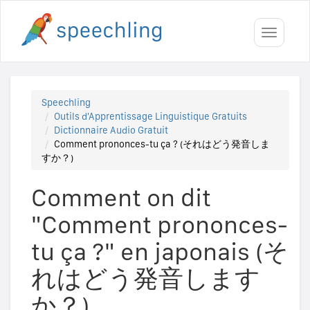
Toggle
navigati
Speechling
Outils d'Apprentissage Linguistique Gratuits
Dictionnaire Audio Gratuit
Comment prononces-tu ça ? (それはどう発音しま
すか？)
Comment on dit
"Comment prononces-
tu ça ?" en japonais (そ
れはどう発音します
か？)