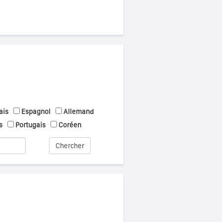
ais
Espagnol
Allemand
s
Portugais
Coréen
Chercher