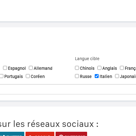
Langue cible
Espagnol
Allemand
Chinois
Anglais
Franç
Portugais
Coréen
Russe
Italien
Japonai
ur les réseaux sociaux :