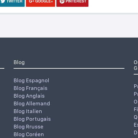
TWITTER
GOOGLE+
PINTEREST
Blog
O
G
Blog Espagnol
P
Blog Français
P
Blog Anglais
O
Blog Allemand
F
Blog Italien
Q
Blog Portugais
E
Blog Rrusse
D
Blog Coréen