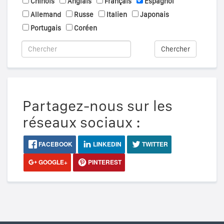
Chinois
Anglais
Français
Espagnol
Allemand
Russe
Italien
Japonais
Portugais
Coréen
Chercher
Partagez-nous sur les
réseaux sociaux :
FACEBOOK
LINKEDIN
TWITTER
GOOGLE+
PINTEREST