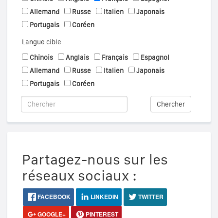
Allemand
Russe
Italien
Japonais
Portugais
Coréen
Langue cible
Chinois
Anglais
Français
Espagnol
Allemand
Russe
Italien
Japonais
Portugais
Coréen
Chercher
Partagez-nous sur les
réseaux sociaux :
FACEBOOK
LINKEDIN
TWITTER
GOOGLE+
PINTEREST