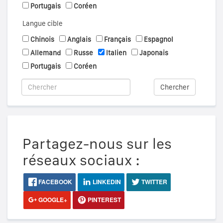
Portugais
Coréen
Langue cible
Chinois
Anglais
Français
Espagnol
Allemand
Russe
Italien
Japonais
Portugais
Coréen
Chercher
Partagez-nous sur les
réseaux sociaux :
FACEBOOK
LINKEDIN
TWITTER
GOOGLE+
PINTEREST