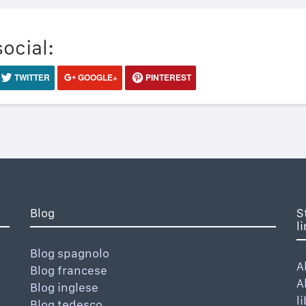
social:
TWITTER
GOOGLE+
PINTEREST
Blog
S
l
Blog spagnolo
A
Blog francese
A
Blog inglese
l
Blog tedesco