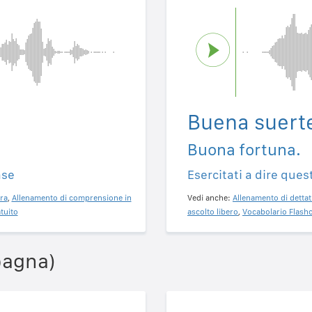
Buena suert
Buona fortuna.
ase
Esercitati a dire ques
ra
,
Allenamento di comprensione in
Vedi anche:
Allenamento di dettat
tuito
ascolto libero
,
Vocabolario Flashc
pagna)