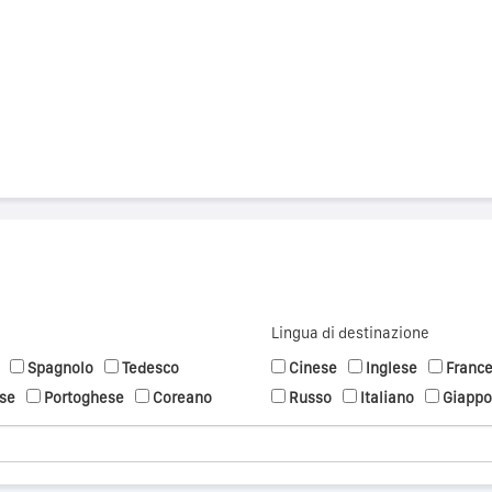
Lingua di destinazione
Spagnolo
Tedesco
Cinese
Inglese
Franc
se
Portoghese
Coreano
Russo
Italiano
Giapp