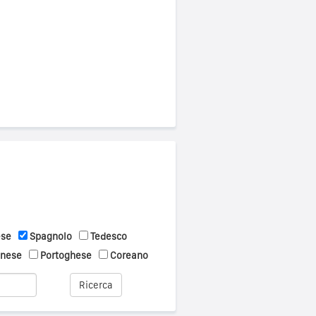
ese
Spagnolo
Tedesco
onese
Portoghese
Coreano
Ricerca