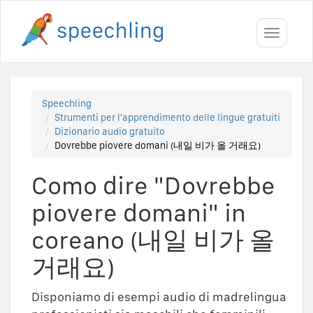
Toggle
navigati
Speechling
Strumenti per l'apprendimento delle lingue gratuiti
Dizionario audio gratuito
Dovrebbe piovere domani (내일 비가 올 거래요)
Como dire "Dovrebbe
piovere domani" in
coreano (내일 비가 올
거래요)
Disponiamo di esempi audio di madrelingua