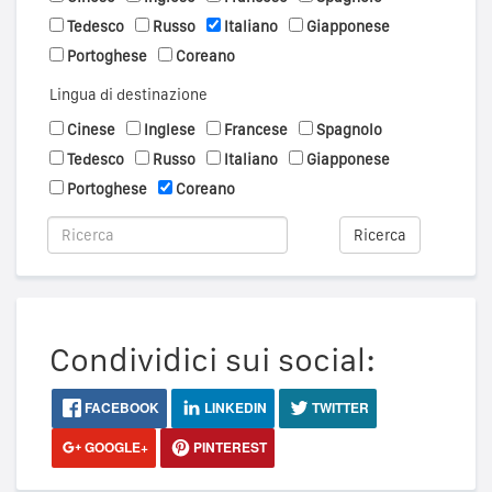
Tedesco
Russo
Italiano
Giapponese
Portoghese
Coreano
Lingua di destinazione
Cinese
Inglese
Francese
Spagnolo
Tedesco
Russo
Italiano
Giapponese
Portoghese
Coreano
Ricerca
Condividici sui social:
FACEBOOK
LINKEDIN
TWITTER
GOOGLE+
PINTEREST