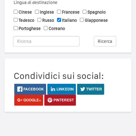
Lingua di destinazione
Cinese
Inglese
Francese
Spagnolo
Tedesco
Russo
Italiano
Giapponese
Portoghese
Coreano
Ricerca
Condividici sui social:
FACEBOOK
LINKEDIN
TWITTER
GOOGLE+
PINTEREST