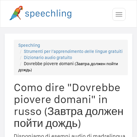
Toggle
navigati
Speechling
Strumenti per l'apprendimento delle lingue gratuiti
Dizionario audio gratuito
Dovrebbe piovere domani (Завтра должен пойти
дождь)
Como dire "Dovrebbe
piovere domani" in
russo (Завтра должен
пойти дождь)
Disponiamo di esempi audio di madrelingua