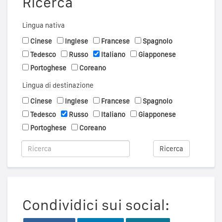
Ricerca
Lingua nativa
Cinese
Inglese
Francese
Spagnolo
Tedesco
Russo
Italiano
Giapponese
Portoghese
Coreano
Lingua di destinazione
Cinese
Inglese
Francese
Spagnolo
Tedesco
Russo
Italiano
Giapponese
Portoghese
Coreano
Ricerca
Condividici sui social: