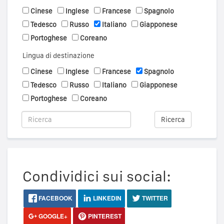
Cinese
Inglese
Francese
Spagnolo
Tedesco
Russo
Italiano
Giapponese
Portoghese
Coreano
Lingua di destinazione
Cinese
Inglese
Francese
Spagnolo
Tedesco
Russo
Italiano
Giapponese
Portoghese
Coreano
Ricerca
Condividici sui social:
FACEBOOK
LINKEDIN
TWITTER
GOOGLE+
PINTEREST