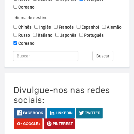
Coreano
Idioma de destino
Chinês
Inglês
Francês
Espanhol
Alemão
Russo
Italiano
Japonês
Português
Coreano
Buscar
Divulgue-nos nas redes
sociais:
FACEBOOK
LINKEDIN
TWITTER
GOOGLE+
PINTEREST