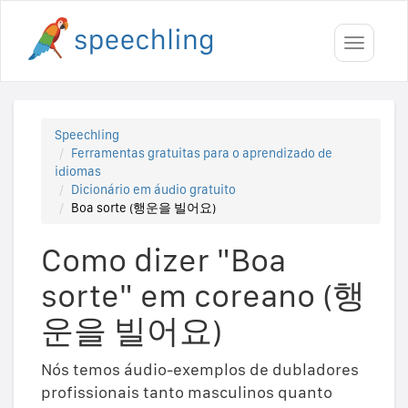
Toggle
navigati
Speechling
Ferramentas gratuitas para o aprendizado de
idiomas
Dicionário em áudio gratuito
Boa sorte (행운을 빌어요)
Como dizer "Boa
sorte" em coreano (행
운을 빌어요)
Nós temos áudio-exemplos de dubladores
profissionais tanto masculinos quanto