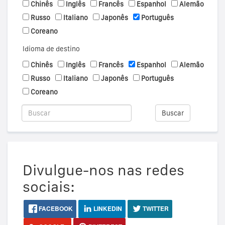
Chinês
Inglês
Francês
Espanhol
Alemão
Russo
Italiano
Japonês
Português
Coreano
Idioma de destino
Chinês
Inglês
Francês
Espanhol
Alemão
Russo
Italiano
Japonês
Português
Coreano
Buscar
Divulgue-nos nas redes
sociais:
FACEBOOK
LINKEDIN
TWITTER