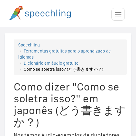
Toggle
navigati
Speechling
Ferramentas gratuitas para o aprendizado de
idiomas
Dicionário em áudio gratuito
Como se soletra isso? (どう書きますか？)
Como dizer "Como se
soletra isso?" em
japonês (どう書きます
か？)
Nós temos áudio-exemplos de dubladores