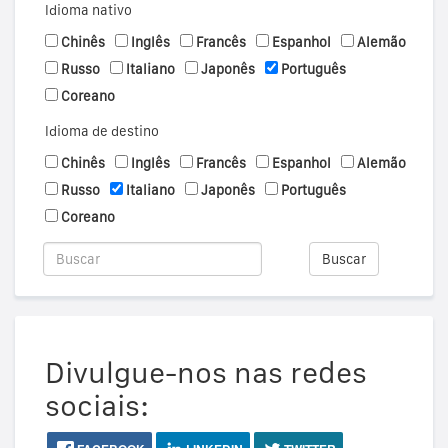
Idioma nativo
Chinês
Inglês
Francês
Espanhol
Alemão
Russo
Italiano
Japonês
Português
Coreano
Idioma de destino
Chinês
Inglês
Francês
Espanhol
Alemão
Russo
Italiano
Japonês
Português
Coreano
Buscar
Divulgue-nos nas redes
sociais: