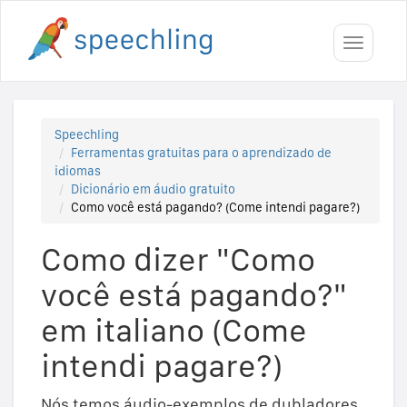
Toggle
navigati
Speechling
Ferramentas gratuitas para o aprendizado de
idiomas
Dicionário em áudio gratuito
Como você está pagando? (Come intendi pagare?)
Como dizer "Como
você está pagando?"
em italiano (Come
intendi pagare?)
Nós temos áudio-exemplos de dubladores