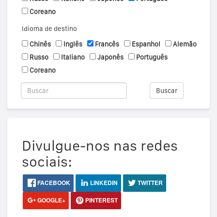
Coreano
Idioma de destino
Chinês
Inglês
Francês
Espanhol
Alemão
Russo
Italiano
Japonês
Português
Coreano
Buscar
Divulgue-nos nas redes
sociais:
FACEBOOK
LINKEDIN
TWITTER
GOOGLE+
PINTEREST