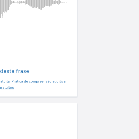
 desta frase
atuita
,
Prática de compreensão auditiva
gratuitos