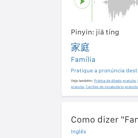
Pinyin: jiā tíng
家庭
Família
Pratique a pronúncia dest
Veja também:
Prática de ditado gratuita
,
gratuita
,
Cartões de vocabulário gratuito
Como dizer "Fam
Inglês