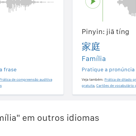
Pinyin: jiā tíng
家庭
Família
a frase
Pratique a pronúncia
Prática de compreensão auditiva
Veja também:
Prática de ditado gr
s
gratuita
,
Cartões de vocabulário 
ília" em outros idiomas