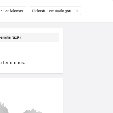
ado de idiomas
Dicionário em áudio gratuito
Família (家庭)
o femininos.