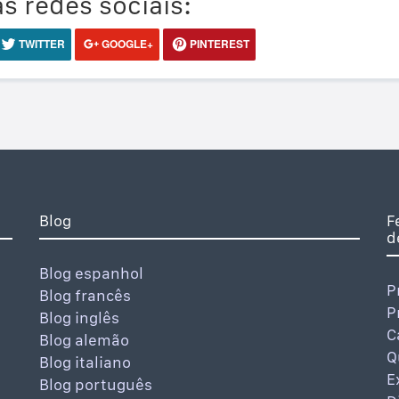
s redes sociais:
TWITTER
GOOGLE+
PINTEREST
Blog
F
d
Blog espanhol
P
Blog francês
P
Blog inglês
C
Blog alemão
Q
Blog italiano
E
Blog português