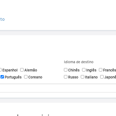
ito
Idioma de destino
Espanhol
Alemão
Chinês
Inglês
Francês
Português
Coreano
Russo
Italiano
Japon