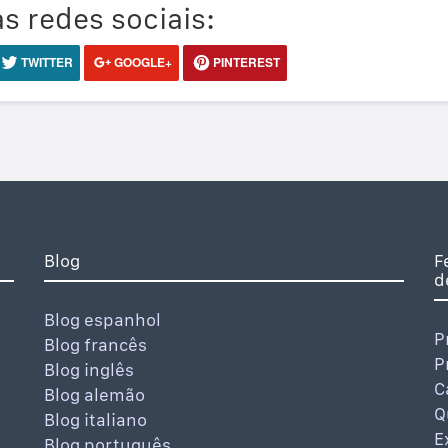
s redes sociais:
TWITTER
GOOGLE+
PINTEREST
Blog
F
d
Blog espanhol
P
Blog francês
P
Blog inglês
C
Blog alemão
Q
Blog italiano
E
Blog português