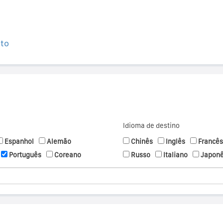
ito
Idioma de destino
Espanhol
Alemão
Chinês
Inglês
Francês
Português
Coreano
Russo
Italiano
Japon