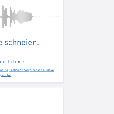
e schneien.
 desta frase
atuita
,
Prática de compreensão auditiva
gratuitos