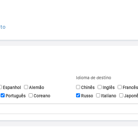
ito
Idioma de destino
Espanhol
Alemão
Chinês
Inglês
Francês
Português
Coreano
Russo
Italiano
Japon