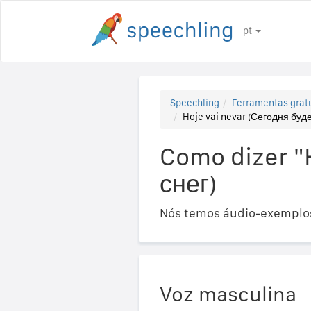
pt
Speechling
Ferramentas gratu
Hoje vai nevar (Сегодня буде
Como dizer "
снег)
Nós temos áudio-exemplos
Voz masculina