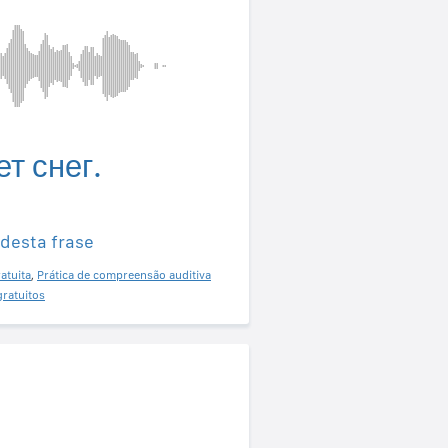
т снег.
 desta frase
atuita
,
Prática de compreensão auditiva
gratuitos