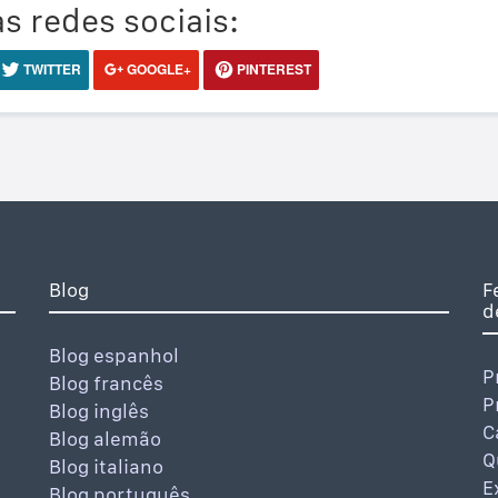
s redes sociais:
TWITTER
GOOGLE+
PINTEREST
Blog
F
d
Blog espanhol
P
Blog francês
P
Blog inglês
C
Blog alemão
Q
Blog italiano
E
Blog português