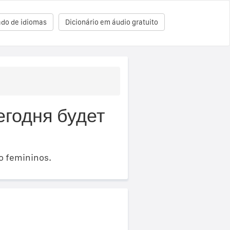
ado de idiomas
Dicionário em áudio gratuito
егодня будет
o femininos.