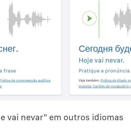
снег.
Сегодня буде
Hoje vai nevar.
a frase
Pratique a pronúncia
Prática de compreensão auditiva
Veja também:
Prática de ditado gr
s
gratuita
,
Cartões de vocabulário 
e vai nevar" em outros idiomas