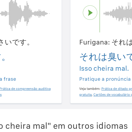
はくさいです。
Furigana: 
す。
それは臭い
Isso cheira mal.
a frase
Pratique a pronúncia
Prática de compreensão auditiva
Veja também:
Prática de ditado gr
s
gratuita
,
Cartões de vocabulário 
o cheira mal" em outros idiomas