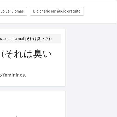
ado de idiomas
Dicionário em áudio gratuito
Isso cheira mal (それは臭いです)
onês (それは臭い
o femininos.