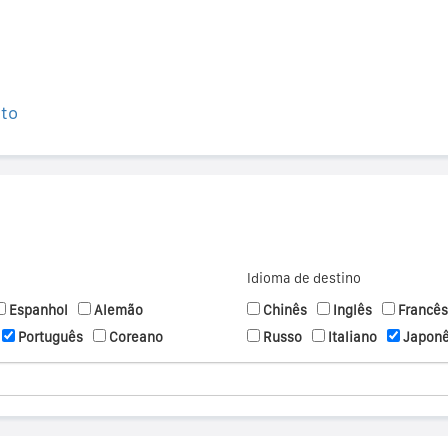
ito
Idioma de destino
Espanhol
Alemão
Chinês
Inglês
Francês
Português
Coreano
Russo
Italiano
Japon