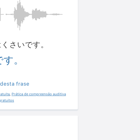
それはくさいです。
です。
 desta frase
atuita
,
Prática de compreensão auditiva
gratuitos