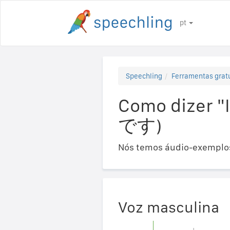
pt
Speechling
Ferramentas gratu
Como dizer 
です)
Nós temos áudio-exemplos
Voz masculina