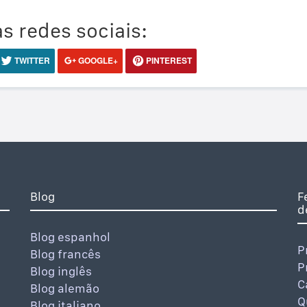
s redes sociais:
TWITTER
GOOGLE+
PINTEREST
Blog
F
d
Blog espanhol
P
Blog francês
P
Blog inglês
C
Blog alemão
Q
Blog italiano