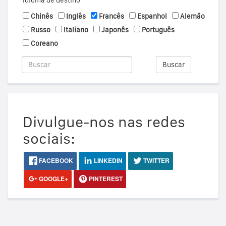
Idioma de destino
Chinês
Inglês
Francês
Espanhol
Alemão
Russo
Italiano
Japonês
Português
Coreano
Buscar
Divulgue-nos nas redes
sociais:
FACEBOOK
LINKEDIN
TWITTER
GOOGLE+
PINTEREST