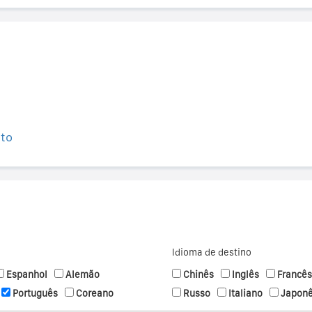
ito
Idioma de destino
Espanhol
Alemão
Chinês
Inglês
Francês
Português
Coreano
Russo
Italiano
Japon