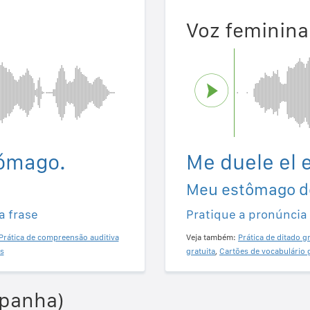
Voz feminina
tómago.
Me duele el 
Meu estômago d
a frase
Pratique a pronúncia
Prática de compreensão auditiva
Veja também:
Prática de ditado gr
s
gratuita
,
Cartões de vocabulário 
spanha)