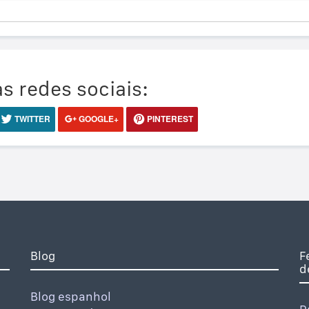
s redes sociais:
TWITTER
GOOGLE+
PINTEREST
Blog
F
d
Blog espanhol