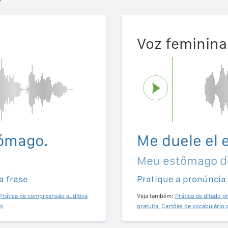
Voz feminina
tómago.
Me duele el 
Meu estômago d
a frase
Pratique a pronúncia
Prática de compreensão auditiva
Veja também:
Prática de ditado gr
s
gratuita
,
Cartões de vocabulário 