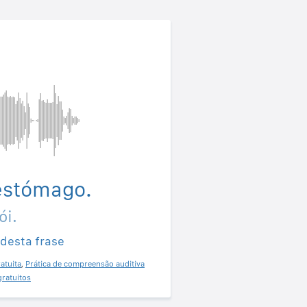
estómago.
ói.
 desta frase
atuita
,
Prática de compreensão auditiva
gratuitos