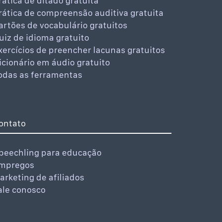
rática de ditado gratuita
rática de compreensão auditiva gratuita
artões de vocabulário gratuitos
uiz de idioma gratuito
xercícios de preencher lacunas gratuitos
icionário em áudio gratuito
odas as ferramentas
ontato
peechling para educação
mpregos
arketing de afiliados
ale conosco