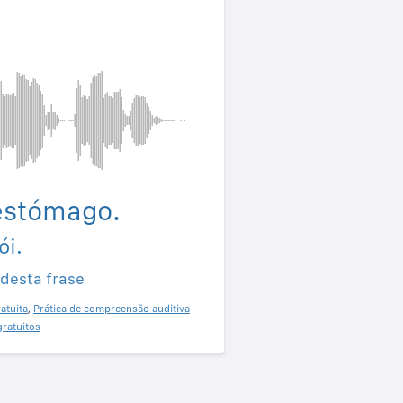
estómago.
ói.
 desta frase
atuita
,
Prática de compreensão auditiva
gratuitos