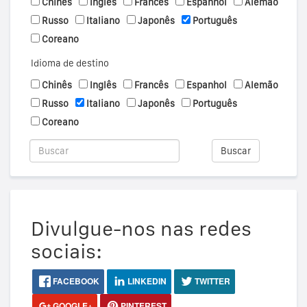
Chinês
Inglês
Francês
Espanhol
Alemão
Russo
Italiano
Japonês
Português
Coreano
Idioma de destino
Chinês
Inglês
Francês
Espanhol
Alemão
Russo
Italiano
Japonês
Português
Coreano
Buscar
Divulgue-nos nas redes
sociais:
FACEBOOK
LINKEDIN
TWITTER
GOOGLE+
PINTEREST