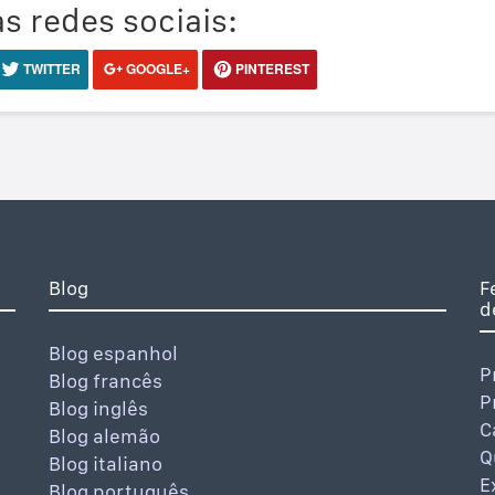
s redes sociais:
TWITTER
GOOGLE+
PINTEREST
Blog
F
d
Blog espanhol
P
Blog francês
P
Blog inglês
C
Blog alemão
Q
Blog italiano
E
Blog português