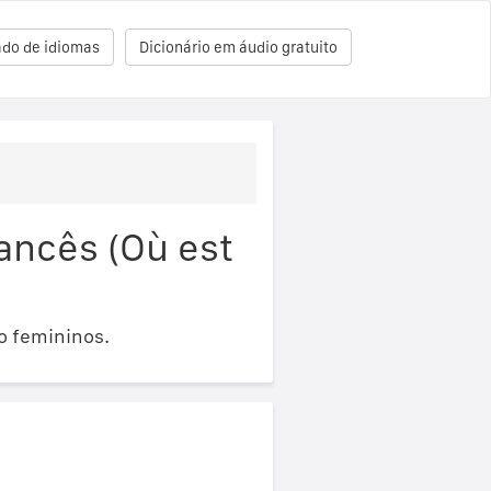
ado de idiomas
Dicionário em áudio gratuito
ancês (Où est
o femininos.