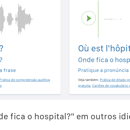
?
Où est l'hôpit
?
Onde fica o hosp
a frase
Pratique a pronúncia
Prática de compreensão auditiva
Veja também:
Prática de ditado gr
s
gratuita
,
Cartões de vocabulário 
e fica o hospital?" em outros id