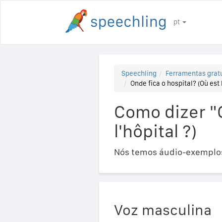
pt
Speechling
Ferramentas gratu
Onde fica o hospital? (Où est l
Como dizer "O
l'hôpital ?)
Nós temos áudio-exemplos
Voz masculina