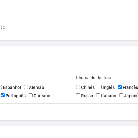
ito
Idioma de destino
Espanhol
Alemão
Chinês
Inglês
Francês
Português
Coreano
Russo
Italiano
Japon