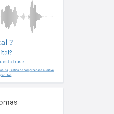
al ?
ital?
 desta frase
atuita
,
Prática de compreensão auditiva
gratuitos
iomas