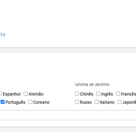
ito
Idioma de destino
Espanhol
Alemão
Chinês
Inglês
Francês
Português
Coreano
Russo
Italiano
Japon