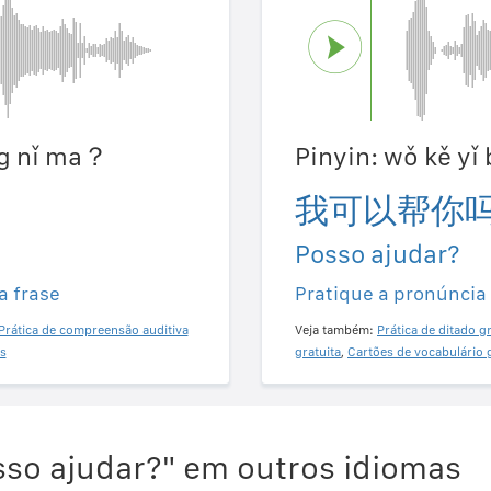
ng nǐ ma？
Pinyin: wǒ kě y
我可以帮你
Posso ajudar?
a frase
Pratique a pronúncia
Prática de compreensão auditiva
Veja também:
Prática de ditado gr
s
gratuita
,
Cartões de vocabulário 
so ajudar?" em outros idiomas