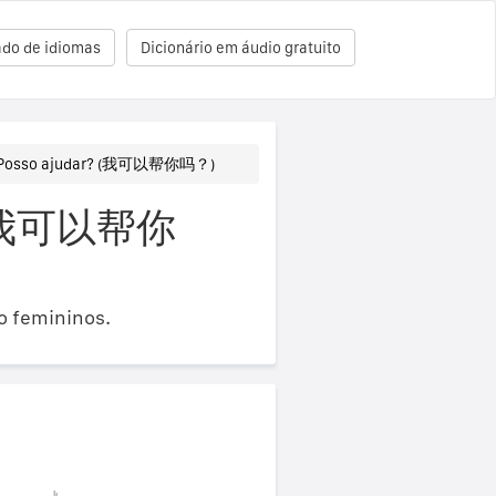
ado de idiomas
Dicionário em áudio gratuito
Posso ajudar? (我可以帮你吗？)
ês (我可以帮你
o femininos.