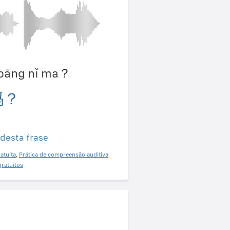
ǐ bāng nǐ ma？
吗？
 desta frase
atuita
,
Prática de compreensão auditiva
gratuitos