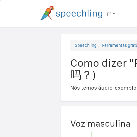
pt
Speechling
Ferramentas gratu
Como dizer 
吗？)
Nós temos áudio-exemplos
Voz masculina