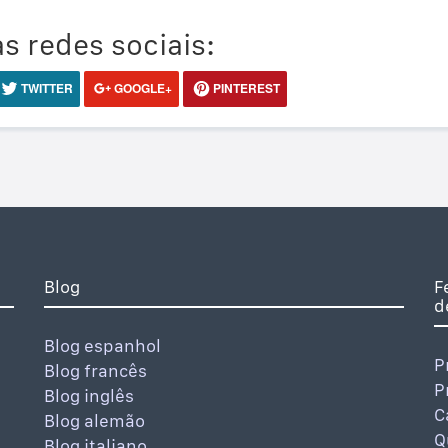
s redes sociais:
TWITTER
GOOGLE+
PINTEREST
Blog
F
d
Blog espanhol
P
Blog francês
P
Blog inglês
C
Blog alemão
Q
Blog italiano