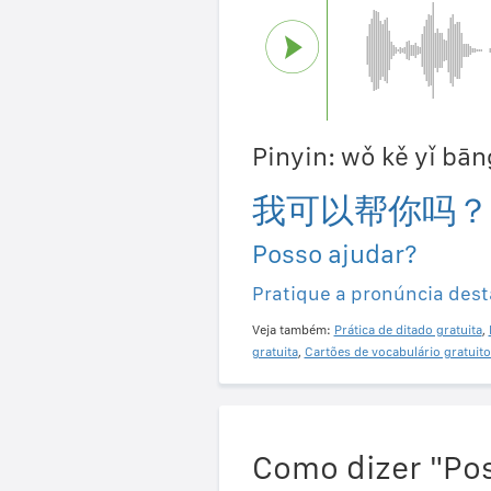
Pinyin: wǒ kě yǐ bā
我可以帮你吗？
Posso ajudar?
Pratique a pronúncia dest
Veja também:
Prática de ditado gratuita
,
gratuita
,
Cartões de vocabulário gratuito
Como dizer "Pos