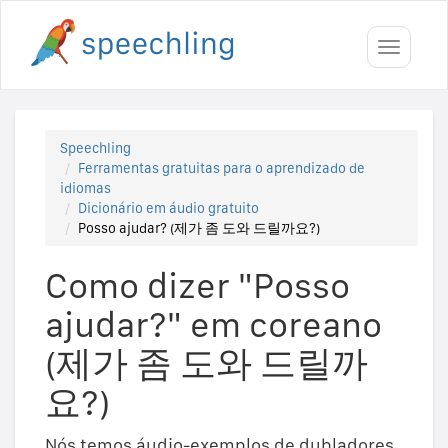
Toggle
navigati
Speechling
Ferramentas gratuitas para o aprendizado de
idiomas
Dicionário em áudio gratuito
Posso ajudar? (제가 좀 도와 드릴까요?)
Como dizer "Posso
ajudar?" em coreano
(제가 좀 도와 드릴까
요?)
Nós temos áudio-exemplos de dubladores