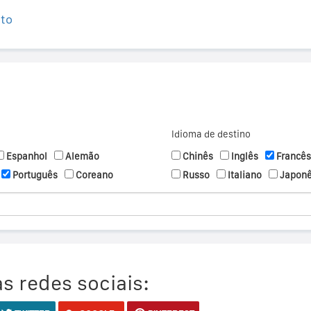
ito
Idioma de destino
Espanhol
Alemão
Chinês
Inglês
Francês
Português
Coreano
Russo
Italiano
Japon
s redes sociais: