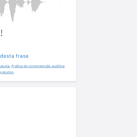
!
 desta frase
atuita
,
Prática de compreensão auditiva
gratuitos