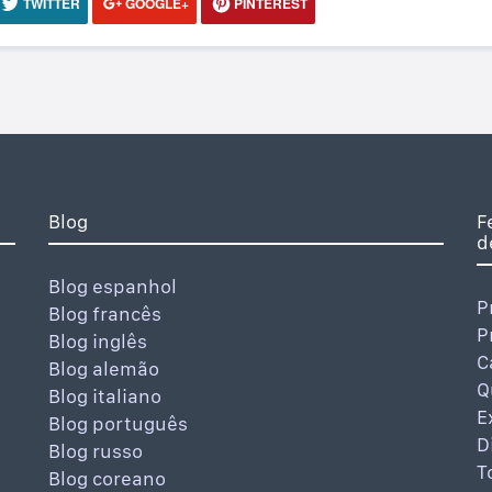
TWITTER
GOOGLE+
PINTEREST
Blog
F
d
Blog espanhol
P
Blog francês
P
Blog inglês
C
Blog alemão
Q
Blog italiano
E
Blog português
D
Blog russo
T
Blog coreano