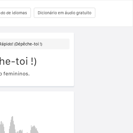
ado de idiomas
Dicionário em áudio gratuito
Rápido! (Dépêche-toi !)
e-toi !)
o femininos.