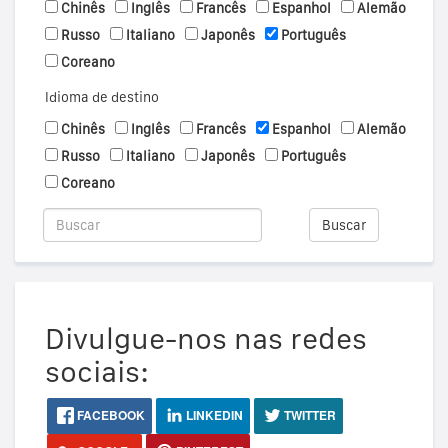
Chinês
Inglês
Francês
Espanhol
Alemão
Russo
Italiano
Japonês
Português
Coreano
Idioma de destino
Chinês
Inglês
Francês
Espanhol
Alemão
Russo
Italiano
Japonês
Português
Coreano
Buscar
Divulgue-nos nas redes
sociais:
FACEBOOK
LINKEDIN
TWITTER