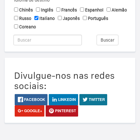
Idioma de destino
Chinês
Inglês
Francês
Espanhol
Alemão
Russo
Italiano
Japonês
Português
Coreano
Buscar
Divulgue-nos nas redes
sociais:
FACEBOOK
LINKEDIN
TWITTER
GOOGLE+
PINTEREST