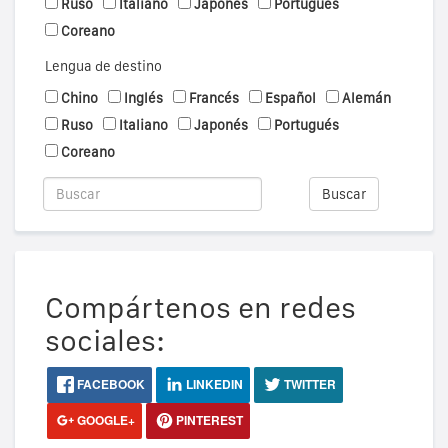
Ruso
Italiano
Japonés
Portugués
Coreano
Lengua de destino
Chino
Inglés
Francés
Español
Alemán
Ruso
Italiano
Japonés
Portugués
Coreano
Buscar
Compártenos en redes
sociales:
FACEBOOK
LINKEDIN
TWITTER
GOOGLE+
PINTEREST