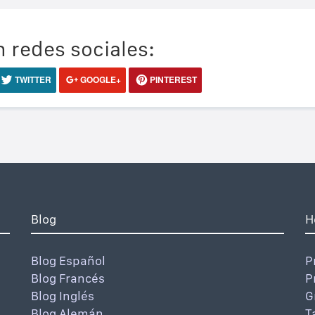
 redes sociales:
TWITTER
GOOGLE+
PINTEREST
Blog
H
Blog Español
P
Blog Francés
P
Blog Inglés
G
Blog Alemán
T