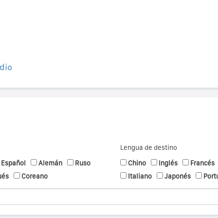
dio
Lengua de destino
Español
Alemán
Ruso
Chino
Inglés
Francés
ués
Coreano
Italiano
Japonés
Port