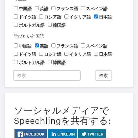
中国語
英語
フランス語
スペイン語
ドイツ語
ロシア語
イタリア語
日本語
ポルトガル語
韓国語
学びたい外国語
中国語
英語
フランス語
スペイン語
ドイツ語
ロシア語
イタリア語
日本語
ポルトガル語
韓国語
検索
ソーシャルメディアで
Speechlingを共有する:
FACEBOOK
LINKEDIN
TWITTER