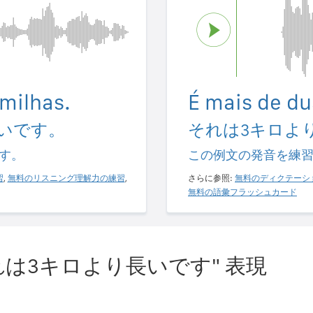
milhas.
É mais de du
いです。
それは3キロよ
す。
この例文の発音を練
習
,
無料のリスニング理解力の練習
,
さらに参照:
無料のディクテーシ
無料の語彙フラッシュカード
は3キロより長いです" 表現