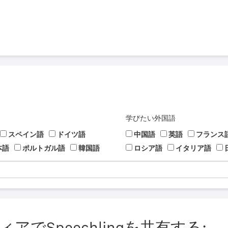
学びたい外国語
スペイン語
ドイツ語
中国語
英語
フランス
本語
ポルトガル語
韓国語
ロシア語
イタリア語
でSpeechlingを共有する: